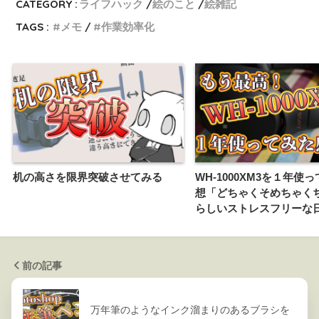
CATEGORY :
ライフハック
絵のこと
絵雑記
TAGS :
メモ
作業効率化
机の高さを限界突破させてみる
WH-1000XM3を１年使
想「どちゃくそめちゃく
らしいストレスフリーな
前の記事
万年筆のようなインク溜まりのあるブラシを