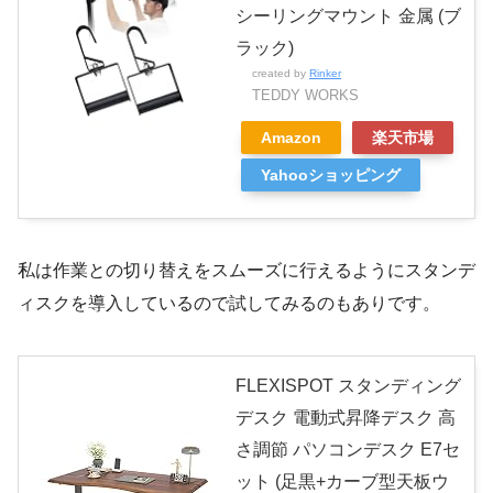
シーリングマウント 金属 (ブ
ング中 #インテリア #懸垂バーのある生
ラック)
活”
created by
Rinker
TEDDY WORKS
Amazon
楽天市場
Yahooショッピング
私は作業との切り替えをスムーズに行えるようにスタンデ
ィスクを導入しているので試してみるのもありです。
FLEXISPOT スタンディング
デスク 電動式昇降デスク 高
さ調節 パソコンデスク E7セ
ット (足黒+カーブ型天板ウ