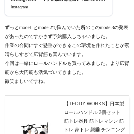
kaku model3 KENSUI kakuの新モデルが
Instagram
登場！
ハンドルパイプを高強度かつ柔
軟なものを採用し、ぶら下がった状態で
ずっとmodel1とmodel2で悩んでいた所のこのmodel3の発表
水平になるように設計。
折りたためば
フレームと同じ幅に！KENSUI kakuシリ
があったのですかさず予約購入しちゃいました。
ーズで一番の省スペース性。
オプショ
作業の合間にすぐ懸垂ができるこの環境を作れたことが素
ン品のKENSUI benchを収納した状態でも
晴らしすぎて広背筋も喜んでいます。
懸垂運動が可能。 自宅でこんな運動でき
今回は一緒にロールハンドルも買ってみました。より広背
るの？と思ってもらえると思います 是非
筋から大円筋も活気づいてきました。
ご覧ください！！ すでにKENSUI kakuを
お持ちのお客様はハンドルだけの販売も
微笑ましいですね。
行っております。 #新商品 #筋トレ #マイ
ンドとの付き合い方 #ポジティブダイエッ
ト #筋トレ仲間募集 #日本製 #ディップス
【TEDDY WORKS】日本製
#宅トレ初心者 #懸垂男子 ⁡#自重トレ #モ
ロールハンドル 2個セット
ノづくり #省スペース #筋トレ器具 #筋ト
筋トレ器具 筋トレマシン 筋
レ好きと繋がりたい #TEDDYWORKS
トレ 家トレ 懸垂 チンニング
#KENSUI #KENSUIKAKU #懸垂トレーニ