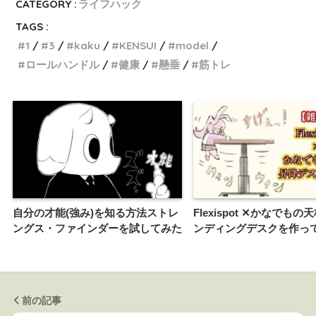
CATEGORY :
ライフハック
TAGS :
1
3
kaku
KENSUI
model
ロールハンドル
健康
懸垂
筋トレ
自分の才能(強み)を知る方法ストレ
Flexispot ✕かなでも
ングス・ファインダーを試してみた
ンディングデスクを作っ
前の記事