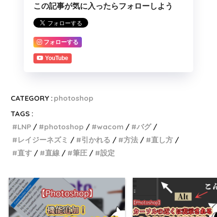
この記事が気に入ったらフォローしよう
フォローする
YouTube
CATEGORY :
photoshop
TAGS :
LNP
photoshop
wacom
バグ
レイジーネズミ
引かれる
方法
直し方
直す
直線
筆圧
設定